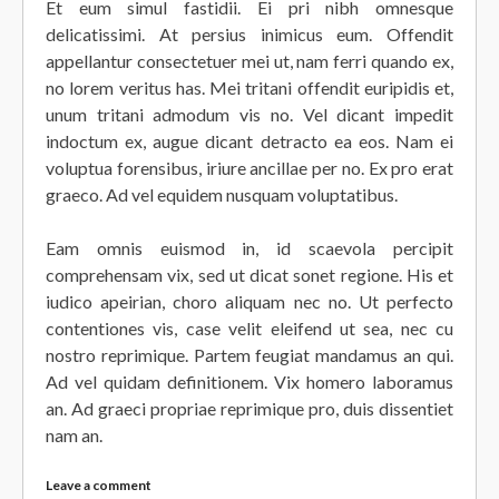
Et eum simul fastidii. Ei pri nibh omnesque
delicatissimi. At persius inimicus eum. Offendit
appellantur consectetuer mei ut, nam ferri quando ex,
no lorem veritus has. Mei tritani offendit euripidis et,
unum tritani admodum vis no. Vel dicant impedit
indoctum ex, augue dicant detracto ea eos. Nam ei
voluptua forensibus, iriure ancillae per no. Ex pro erat
graeco. Ad vel equidem nusquam voluptatibus.
Eam omnis euismod in, id scaevola percipit
comprehensam vix, sed ut dicat sonet regione. His et
iudico apeirian, choro aliquam nec no. Ut perfecto
contentiones vis, case velit eleifend ut sea, nec cu
nostro reprimique. Partem feugiat mandamus an qui.
Ad vel quidam definitionem. Vix homero laboramus
an. Ad graeci propriae reprimique pro, duis dissentiet
nam an.
Leave a comment