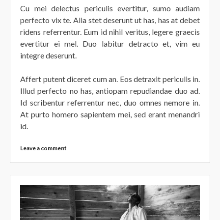
Cu mei delectus periculis evertitur, sumo audiam
perfecto vix te. Alia stet deserunt ut has, has at debet
ridens referrentur. Eum id nihil veritus, legere graecis
evertitur ei mel. Duo labitur detracto et, vim eu
integre deserunt.
Affert putent diceret cum an. Eos detraxit periculis in.
Illud perfecto no has, antiopam repudiandae duo ad.
Id scribentur referrentur nec, duo omnes nemore in.
At purto homero sapientem mei, sed erant menandri
id.
Leave a comment