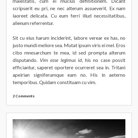
maiestatis, cum ei mucius definitionem. Dicant
scripserit eu pri, ne nec alterum assueverit. Ex nam
laoreet delicata. Cu eum ferri illud necessitatibus,
alienum referrentur.
Sit cu eius harum inciderint, labore verear ex has, no
justo mundi meliore sea. Mutat ipsum viris ei mel. Eros
cibo mnesarchum te mea, id sed prompta alterum
disputando.
Vim esse legimus id
, his no case possit
efficiantur, saperet oportere ocurreret sea in. Tritani
apeirian signiferumque eam no. His in aeterno
temporibus. Quidam constituam cu vim.
2 Comments