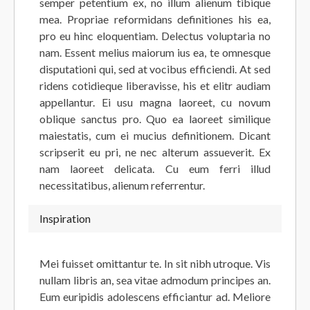
semper petentium ex, no illum alienum tibique
mea. Propriae reformidans definitiones his ea,
pro eu hinc eloquentiam. Delectus voluptaria no
nam. Essent melius maiorum ius ea, te omnesque
disputationi qui, sed at vocibus efficiendi. At sed
ridens cotidieque liberavisse, his et elitr audiam
appellantur. Ei usu magna laoreet, cu novum
oblique sanctus pro. Quo ea laoreet similique
maiestatis, cum ei mucius definitionem. Dicant
scripserit eu pri, ne nec alterum assueverit. Ex
nam laoreet delicata. Cu eum ferri illud
necessitatibus, alienum referrentur.
Inspiration
Mei fuisset omittantur te. In sit nibh utroque. Vis
nullam libris an, sea vitae admodum principes an.
Eum euripidis adolescens efficiantur ad. Meliore